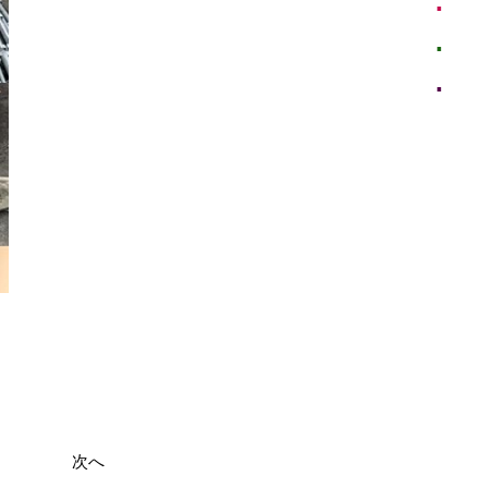
訪問
企業
Insta
次へ