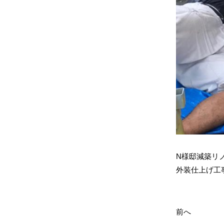
N様邸減築リ
外装仕上げ工
前へ