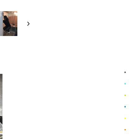
Next
ホー
1ヶ所
1ヶ所
施工
理 念
特 徴