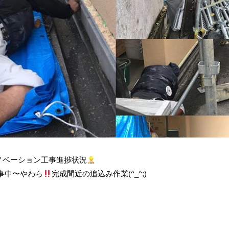
ノベーション工事進捗状況
事中〜やわら
完成間近の追込み作業(^_^;)