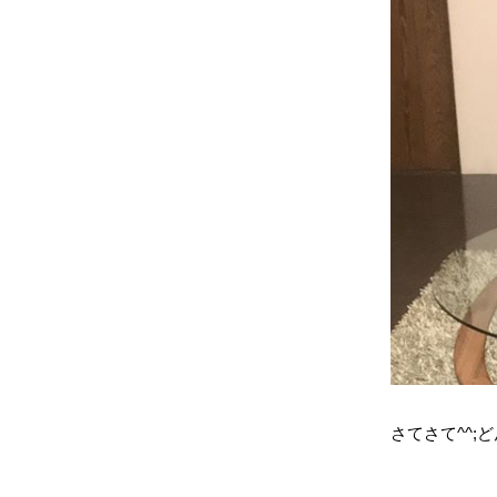
さてさて^^;ど