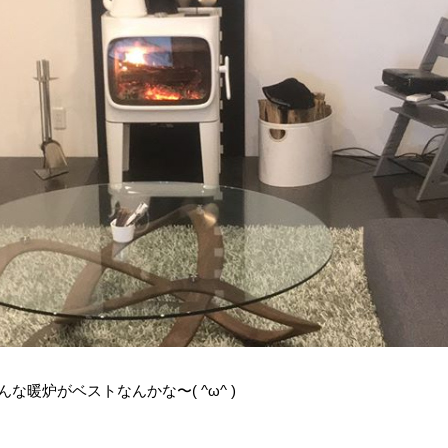
んな暖炉がベストなんかな〜( ^ω^ )