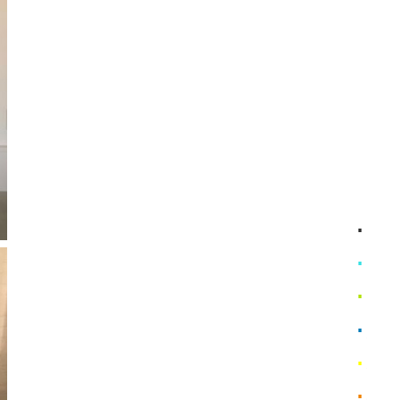
ホー
1ヶ所
1ヶ所
施工
理 念
特 徴