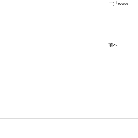
￣)┘www
前へ