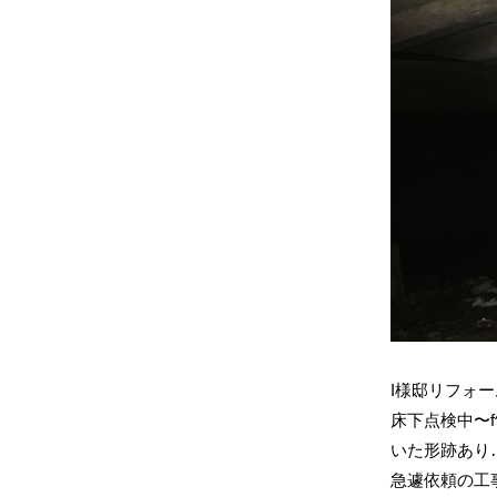
I様邸リフォー
床下点検中〜f
いた形跡あり…蟻
急遽依頼の工事ですf^_^;受注工