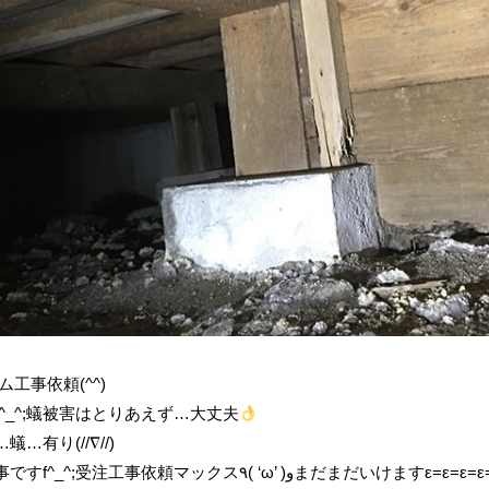
ム工事依頼(^^)
^_^;蟻被害はとりあえず…大丈夫
…有り(//∇//)
事依頼マックス٩( ‘ω’ )وまだまだいけますε=ε=ε=ε=ε=ε=┌(;￣◇