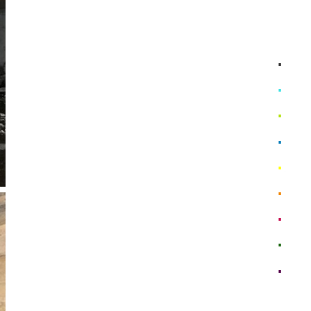
ホー
1ヶ所
1ヶ所
施工
理 念
特 徴
訪問
企業
Insta