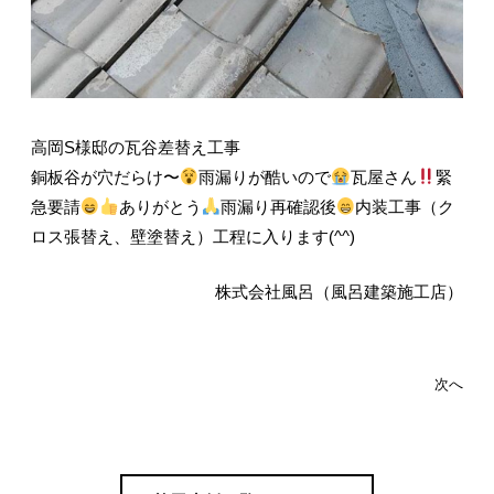
高岡S様邸の瓦谷差替え工事
銅板谷が穴だらけ〜
雨漏りが酷いので
瓦屋さん
緊
急要請
ありがとう
雨漏り再確認後
内装工事（ク
ロス張替え、壁塗替え）工程に入ります(^^)
株式会社風呂（風呂建築施工店）
次へ