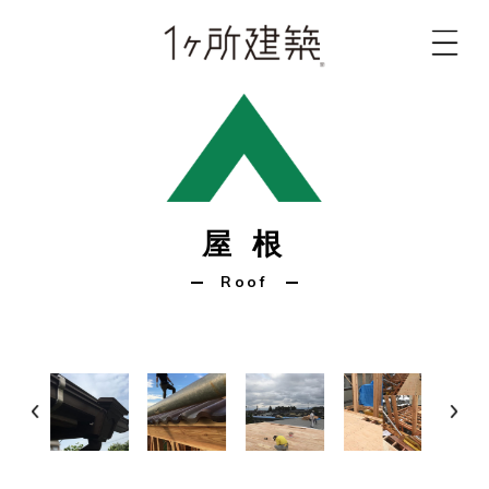
屋 根
Roof
Prev
Nex