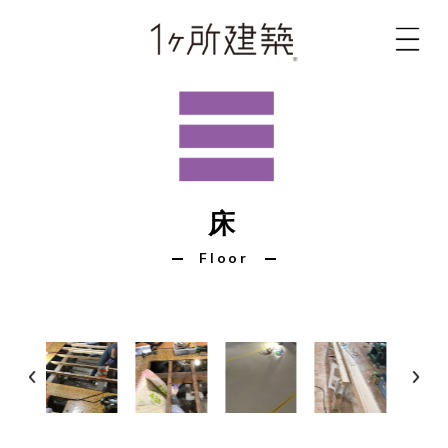
床
Floor
Prev
Nex